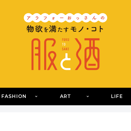
FASHION
ART
LIFE