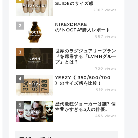
SLIDEのサイズ感
2167 views
NIKExDRAKE
の"NOCTA"購入レポート
887 views
世界のラグジュアリーブラン
ドを席巻する「LVMHグルー
プ」とは？
730 views
YEEZY《 350/500/700
》のサイズ感を比較！
616 views
歴代最狂ジョーカーは誰? 個
性豊かすぎる5人の俳優。
453 views