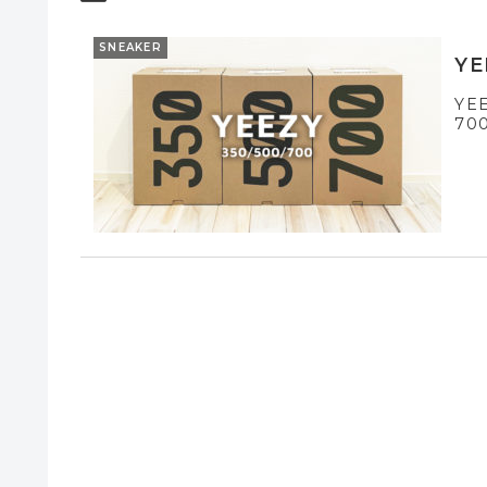
SNEAKER
YE
YEE
70