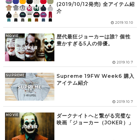
(2019/10/12発売) 全アイテム紹
介
2019.10.10
MOVIE
歴代最狂ジョーカーは誰? 個性
豊かすぎる5人の俳優。
2019.10.7
SUPREME
Supreme 19FW Week6 購入
アイテム紹介
2019.10.7
MOVIE
ダークナイトへと繋がる完璧な
映画「ジョーカー（JOKER）」