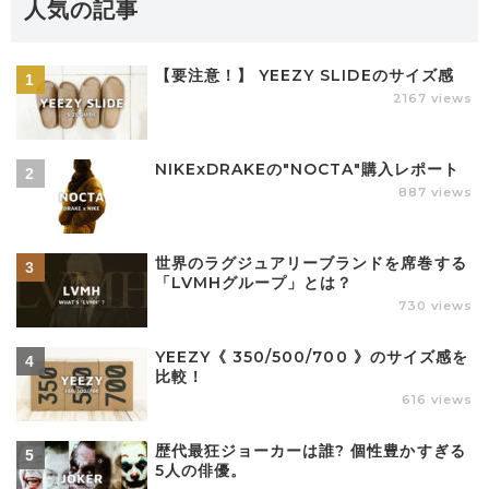
人気の記事
【要注意！】 YEEZY SLIDEのサイズ感
2167 views
NIKExDRAKEの"NOCTA"購入レポート
887 views
世界のラグジュアリーブランドを席巻する
「LVMHグループ」とは？
730 views
YEEZY《 350/500/700 》のサイズ感を
比較！
616 views
歴代最狂ジョーカーは誰? 個性豊かすぎる
5人の俳優。