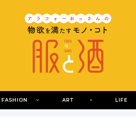
FASHION
ART
LIFE