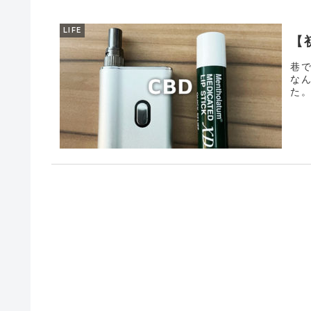
LIFE
【
巷
な
た