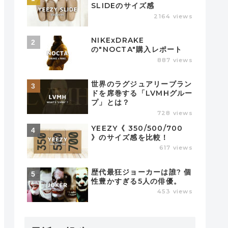
SLIDEのサイズ感
2164 views
NIKExDRAKE
の"NOCTA"購入レポート
887 views
世界のラグジュアリーブラン
ドを席巻する「LVMHグルー
プ」とは？
728 views
YEEZY《 350/500/700
》のサイズ感を比較！
617 views
歴代最狂ジョーカーは誰? 個
性豊かすぎる5人の俳優。
453 views