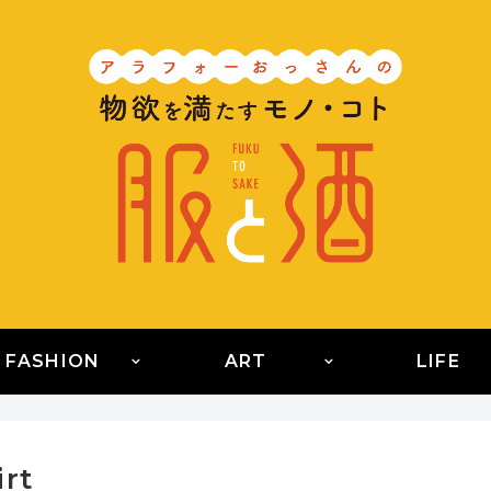
FASHION
ART
LIFE
rt