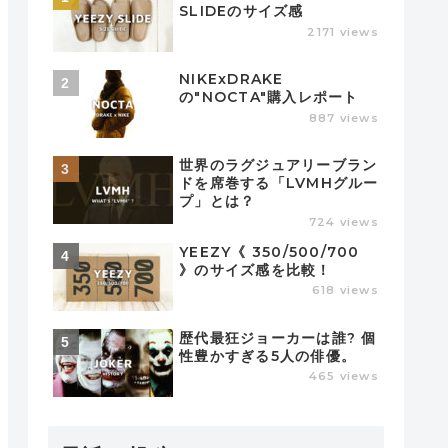
SLIDEのサイズ感
2171 views
NIKExDRAKE
の"NOCTA"購入レポート
887 views
世界のラグジュアリーブラン
ドを席巻する「LVMHグルー
プ」とは？
724 views
YEEZY《 350/500/700
》のサイズ感を比較！
618 views
歴代最狂ジョーカーは誰? 個
性豊かすぎる5人の俳優。
465 views