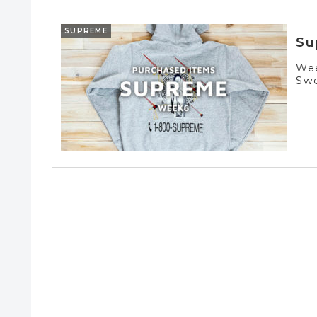
SUPREME
Su
We
Swe