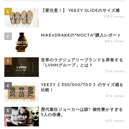
【要注意！】 YEEZY SLIDEのサイズ感
2163 views
NIKExDRAKEの"NOCTA"購入レポート
884 views
世界のラグジュアリーブランドを席巻する
「LVMHグループ」とは？
724 views
YEEZY《 350/500/700 》のサイズ感を
比較！
616 views
歴代最狂ジョーカーは誰? 個性豊かすぎる
5人の俳優。
455 views