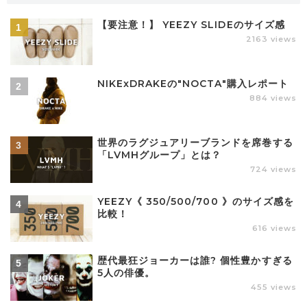
【要注意！】 YEEZY SLIDEのサイズ感
2163 views
NIKExDRAKEの"NOCTA"購入レポート
884 views
世界のラグジュアリーブランドを席巻する
「LVMHグループ」とは？
724 views
YEEZY《 350/500/700 》のサイズ感を
比較！
616 views
歴代最狂ジョーカーは誰? 個性豊かすぎる
5人の俳優。
455 views